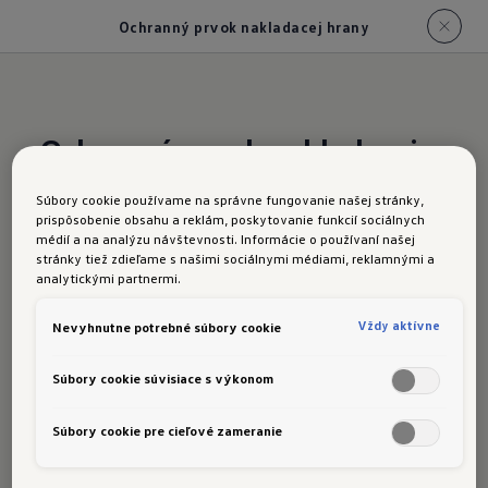
Ochranný prvok nakladacej hrany
Ochranný prvok nakladacej
hrany
Súbory cookie používame na správne fungovanie našej stránky,
prispôsobenie obsahu a reklám, poskytovanie funkcií sociálnych
Tento produkt pomáha chrániť nakladaciu hranu
médií a na analýzu návštevnosti. Informácie o používaní našej
vášho vozidla pred poškriabaním a poškodením
stránky tiež zdieľame s našimi sociálnymi médiami, reklamnými a
analytickými partnermi.
a zároveň zlepšuje jej vzhľad. Ochrana
nakladacej hrany je k dispozícii v čiernom alebo
Vždy aktívne
Nevyhnutne potrebné súbory cookie
transparentnom vyhotovení.
Objednajte si teraz
Súbory cookie súvisiace s výkonom
Súbory cookie pre cieľové zameranie