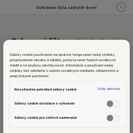
Ochranná lišta zadných dverí
Ochranná lišta
zadných dverí
Táto ochranná lišta pomáha chrániť nakladaciu
Súbory cookie používame na správne fungovanie našej stránky,
hranu zadných dverí vášho ID.3 Neo. Vďaka
prispôsobenie obsahu a reklám, poskytovanie funkcií sociálnych
médií a na analýzu návštevnosti. Informácie o používaní našej
elegantnému chrómovému vyhotoveniu zároveň
stránky tiež zdieľame s našimi sociálnymi médiami, reklamnými a
ochránite svoje vozidlo a zachováte jeho
analytickými partnermi.
atraktívny vzhľad.
Vždy aktívne
Nevyhnutne potrebné súbory cookie
Objednajte si teraz
Súbory cookie súvisiace s výkonom
Súbory cookie pre cieľové zameranie