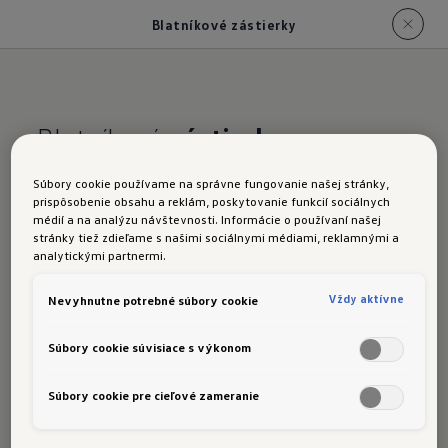
Blatníkové zástierky
Blatníkové
zástierky
Tieto odolné blatníkové zástierky s dlhou
Súbory cookie používame na správne fungovanie našej stránky,
životnosťou pre prednú aj zadnú časť vozidla
prispôsobenie obsahu a reklám, poskytovanie funkcií sociálnych
médií a na analýzu návštevnosti. Informácie o používaní našej
pomáhajú chrániť bočné prahy, dvere a
stránky tiež zdieľame s našimi sociálnymi médiami, reklamnými a
podvozok pred nečistotami a drobnými
analytickými partnermi.
úlomkami.
Vždy aktívne
Nevyhnutne potrebné súbory cookie
Objednajte si teraz
Súbory cookie súvisiace s výkonom
Súbory cookie pre cieľové zameranie