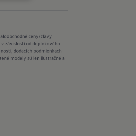
maloobchodné ceny/zľavy
 v závislosti od doplnkového
pnosti, dodacích podmienkach
né modely sú len ilustračné a