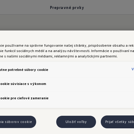
Prepravné prvky
kie používame na správne fungovanie našej stránky, prispôsobenie obsahu a rek
e funkcií sociálnych médií a na analýzu návštevnosti. Informácie o používaní na
me s našimi sociálnymi médiami, reklamnými a analytickými partnermi.
o nákladu všetko čo najviac udržalo na svojom mies
 rohy majú na spodnej strane silnú suchú zipsovú v
V
tne potrebné súbory cookie
e prispôsobiť predmetu, ktorý sa má upevniť. Týmto
cookie súvisiace s výkonom
iny s hmotnosťou do 8 kg. O prepravné prvky sa môž
ookie pre cieľové zameranie
nia súborov cookie
Uložiť voľby
Prijať všetky sú