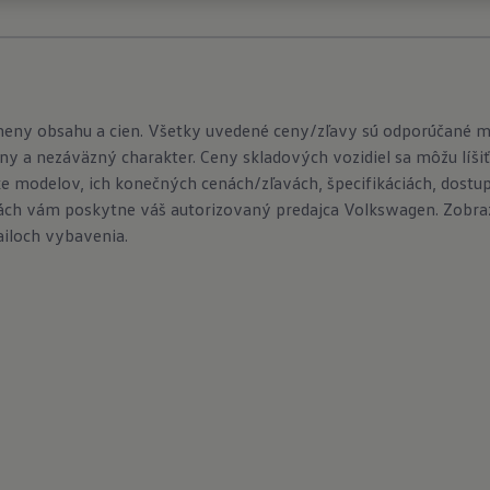
meny obsahu a cien. Všetky uvedené ceny/zľavy sú odporúčané 
ny a nezáväzný charakter. Ceny skladových vozidiel sa môžu líšiť
e modelov, ich konečných cenách/zľavách, špecifikáciách, dostu
ch vám poskytne váš autorizovaný predajca Volkswagen. Zobraze
ailoch vybavenia.