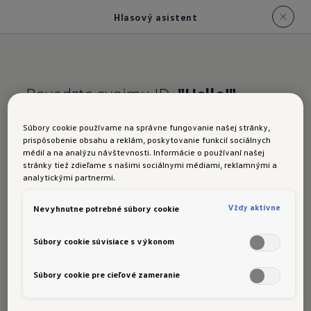
Hlasový asistent
Povedzte svojmu ID.
"Hello!"
Hlasový asistent
v ID.3
Súbory cookie používame na správne fungovanie našej stránky,
prispôsobenie obsahu a reklám, poskytovanie funkcií sociálnych
GTX
médií a na analýzu návštevnosti. Informácie o používaní našej
stránky tiež zdieľame s našimi sociálnymi médiami, reklamnými a
analytickými partnermi.
Vždy aktívne
Nevyhnutne potrebné súbory cookie
Pomocou nového
online hlasového asistenta
Súbory cookie súvisiace s výkonom
"IDA"
môžete prostredníctvom hlasových
pokynov
pohodlne ovládať
rádio
,
funkcie
Súbory cookie pre cieľové zameranie
telefónu
,
hudbu
,
voliteľnú 2-zónovú
klimatizáciu
a voliteľný
navigačný systém
.