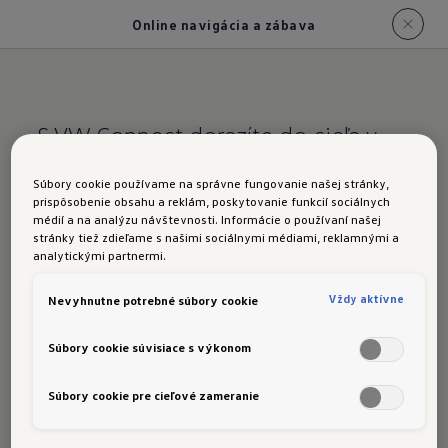
Online navigácia a zábava
S VW Connect dorazíte do cieľa v
pohode
Súbory cookie používame na správne fungovanie našej stránky,
prispôsobenie obsahu a reklám, poskytovanie funkcií sociálnych
Golf GTI EDITION 50:
médií a na analýzu návštevnosti. Informácie o používaní našej
stránky tiež zdieľame s našimi sociálnymi médiami, reklamnými a
Online navigácia a
analytickými partnermi.
zábava
Vždy aktívne
Nevyhnutne potrebné súbory cookie
Súbory cookie súvisiace s výkonom
Súbory cookie pre cieľové zameranie
Vďaka inteligentnej navigácii
dorazíte do cieľa v
1
pohode aj pri meniacich sa dopravných